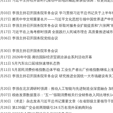
3月21日
习近平主持召开新时代推动中部地区崛起座谈会强调：在更高起
8月03日
李强主持召开国务院常务会议 学习贯彻习近平总书记关于上半年
7月27日
擦亮中华文明重要名片——习近平文化思想引领中国世界遗产申
7月21日
李强主持召开国务院常务会议 听取对服务业扩能提质和“六张网”
7月17日
习近平在上海考察时强调 全面践行人民城市理念 高质量推进城
7月06日
李强主持召开国务院党组会议
6月30日
李强主持召开国务院常务会议
6月17日
2026年中国·廊坊国际经济贸易洽谈会系列活动开幕
6月11日
5月汽车出口延续快速增长态势
6月11日
5月居民消费价格指数总体平稳 工业生产者出厂价格指数继续上
5月25日
李强主持召开国务院常务会议 研究推进全国统一大市场建设有关
5月20日
李强在北京调研时强调：推动人工智能与先进制造业深度融合 加
5月07日
税收发票数据显示：“五一”假期消费相关行业销售收入同比增长14
4月30日
《求是》杂志发表习近平总书记重要文章《在省部级主要领导干部
4月28日
第139届广交会前两期吸引24.5万名境外采购商到会