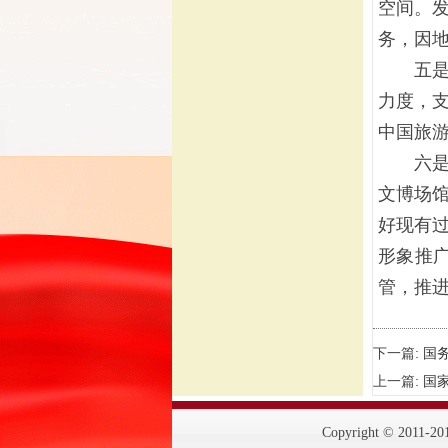
空间。
务，因
五是创
力度，
中国旅
六是优
文博场
好现有
形象推
管，推
下一篇:
国
上一篇:
国
Copyright © 201