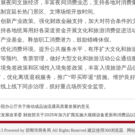
发展夜间文旅经济，丰富夜间消费业态，支持各地对消费
地制宜延长热门景区、文博场馆开放时间。
新产业政策。强化财政金融支持，加大对符合条件的文
支持各地统筹用好各渠道资金开展文化和旅游消费促进活
游产业基金。释放职工消费潜力，鼓励错峰休假。
化消费环境。提升公共服务水平，有序扩大文化和旅游
馆等预约、售票管理，做好大型文化和旅游活动公众通信
过境免签政策和区域性入境免签政策，丰富入境旅游产品供
广，优化离境退税服务，推广“即买即退”措施。维护良
进线上线下同步治理，抓好重点场所安全监管。
务院办公厅关于推动成品油流通高质量发展的意见
家发展改革委 财政部关于2025年加力扩围实施大规模设备更新和消费品
1-2013 Powered by 邯郸市商务局 All Rights Reserved 建议使用360浏览器. 