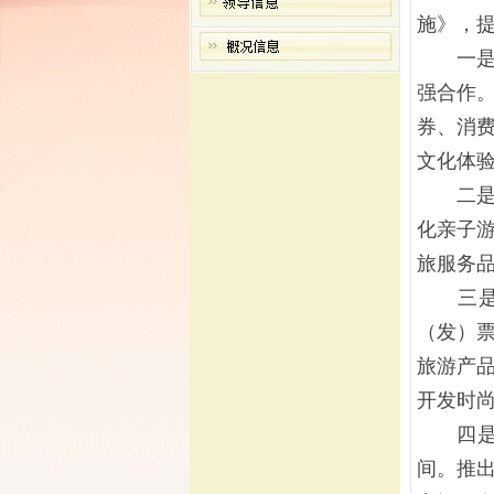
施》，提
一是丰
强合作
券、消
文化体
二是满
化亲子
旅服务
三是扩
（发）
旅游产品
开发时尚
四是培
间。推